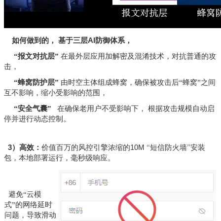
如何做到的， 基于三层AI防御体系，
“
报文对抗层
”
在最外层应用加解密及混淆技术，对抗普通的攻
击，
“
蜂窝防护层
”
由时空主体组成蜂窝，确保被攻击后
“
蜂窝
”
之间
互不影响，缩小受影响的范围，
“
安全气囊
”
在确保老用
户不受影响下，
根据攻击规模自动启
停并进行动态控制。
3
）高效：
价值百万的风控引擎浓缩的
10M
“
短信防火墙
”
安装
包，本地部署运行，毫秒级响应。
避免“云模
式”的网络延时
问题，导致滑动