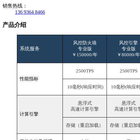
销售热线：
136 9364 8466
产品介绍
风控防火墙
风控引擎
系统服务
专业版
专业版
￥
150000/
年
￥
80000/
2500TPS
2500TPS
性能指标
10
毫秒
(
响应时间
)
10
毫秒
(
响应
悬浮式
悬浮式
高速计算引擎
高速计算引
计算引擎
存储（重启加载）
存储（重启加