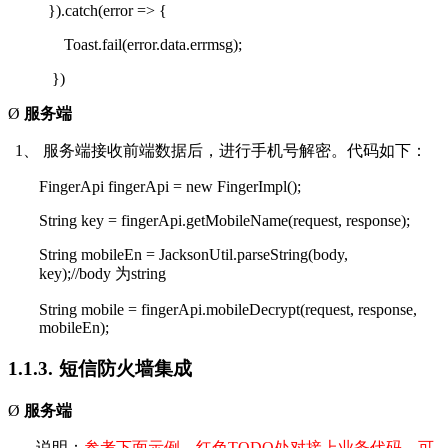
}).catch(error => {
Toast.fail(error.data.errmsg);
})
Ø
服务端
1、
服务端接收前端数据后，进行手机号解密。代码如下：
FingerApi fingerApi = new FingerImpl();
String key = fingerApi.getMobileName(request, response);
String mobileEn = JacksonUtil.parseString(body,
key);//body
为
string
String mobile = fingerApi.mobileDecrypt(request, response,
mobileEn);
1.1.3.
短信防火墙集成
Ø
服务端
说明：
参考下面示例，红色
TODO
处对接上业务代码。可