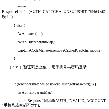
return
ResponseUtil.fail(AUTH_CAPTCHA_UNSUPPORT, "
验证码错
误！
");
} else {
fwApi.succ(pm);
fwApi.succ(paramMap);
CaptchaCodeManager.removeCachedCaptcha(mobile);
}
} else {//
验证码是空值
，用手机号与密码登录
if (!encoder.matches(password, user.getPassword())) {
fwApi.fail(paramMap);
return ResponseUtil.fail(AUTH_INVALID_ACCOUNT,
"
手机号或密码不对
!");