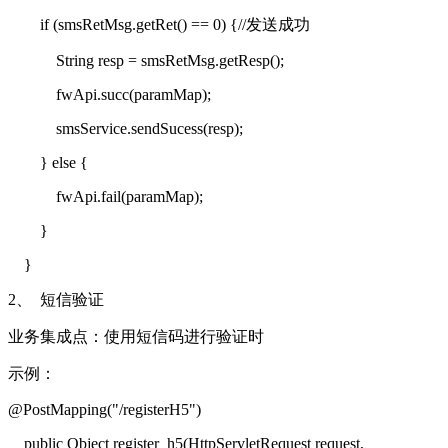
if (smsRetMsg.getRet() == 0) {//
发送成功
String resp = smsRetMsg.getResp();
fwApi.succ(paramMap);
smsService.sendSucess(resp);
} else {
fwApi.fail(paramMap);
}
}
2、
短信验证
业务集成点：使用短信码进行验证时
示例：
@PostMapping("/registerH5")
public Object register_h5(HttpServletRequest request,