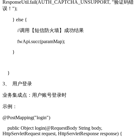
ResponseUtil.fail(AUTH_CAPTCHA_UNSUPPORT, "
验证码错
误！
");
} else {
//
调用【短信防火墙】成功结果
fwApi.succ(paramMap);
}
}
3、
用户登录
业务集成点：用户账号登录时
示例：
@PostMapping("login")
public Object login(@RequestBody String body,
HttpServletRequest request, HttpServletResponse response) {