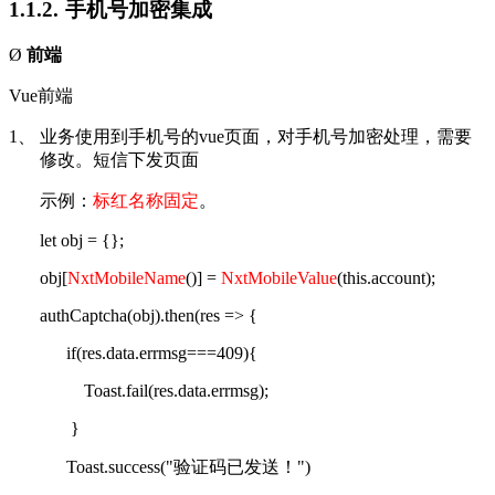
1.1.2.
手机号加密集成
Ø
前端
Vue
前端
1、
业务使用到手机号的
vue
页面，对手机号加密处理，需要
修改。短信下发页面
示例：
标红名称固定
。
let obj = {};
obj[
NxtMobileName
()] =
NxtMobileValue
(this.account);
authCaptcha(obj).then(res => {
if(res.data.errmsg===409){
Toast.fail(res.data.errmsg);
}
Toast.success("
验证码已发送！
")