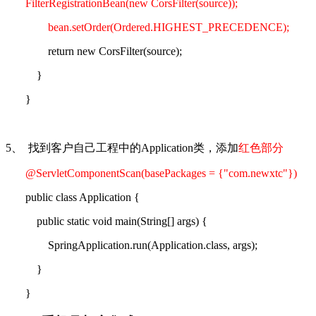
FilterRegistrationBean(new CorsFilter(source));
bean.setOrder(Ordered.HIGHEST_PRECEDENCE);
return new CorsFilter(source);
}
}
5、
找到客户自己工程中的
Application
类，添加
红色部分
@ServletComponentScan(basePackages = {"com.newxtc"})
public class Application {
public static void main(String[] args) {
SpringApplication.run(Application.class, args);
}
}