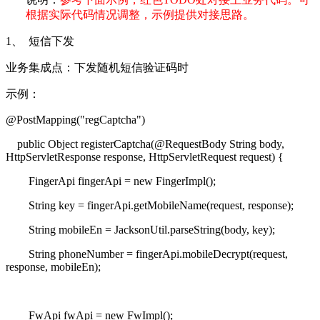
根据实际代码情况调整，示例提供对接思路。
1、
短信下发
业务集成点：下发随机短信验证码时
示例：
@PostMapping("regCaptcha")
public Object registerCaptcha(@RequestBody String body,
HttpServletResponse response, HttpServletRequest request) {
FingerApi fingerApi = new FingerImpl();
String key = fingerApi.getMobileName(request, response);
String mobileEn = JacksonUtil.parseString(body, key);
String phoneNumber = fingerApi.mobileDecrypt(request,
response, mobileEn);
FwApi fwApi = new FwImpl();