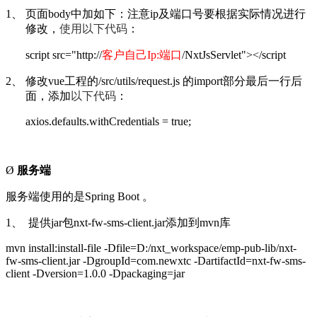
1、
页面body中加如下：注意
ip
及端口号要根据实际情况进行
修改，
使用以下代码
：
script src="http://
客户自己
Ip:
端口
/NxtJsServlet"><
/script
2、
修改
vue
工程的
/src/utils/request.js
的
import
部分最后一行后
面，添加
以下代码
：
axios.defaults.withCredentials = true;
Ø
服务端
服务端使用的是
Spring Boot
。
1、
提供
jar
包
nxt-fw-sms-client.jar
添加到
mvn
库
mvn install:install-file -Dfile=D:/nxt_workspace/emp-pub-lib/nxt-
fw-sms-client.jar -DgroupId=com.newxtc -DartifactId=nxt-fw-sms-
client -Dversion=1.0.0 -Dpackaging=jar