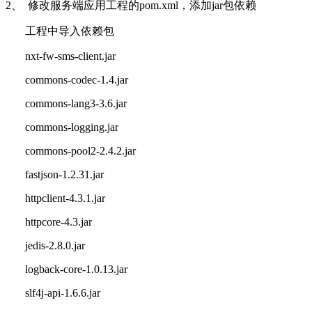
2、
修改服务端应用工程的
pom.xml
，添加
jar
包依赖
工程中导入依赖包
nxt-fw-sms-client.jar
commons-codec-1.4.jar
commons-lang3-3.6.jar
commons-logging.jar
commons-pool2-2.4.2.jar
fastjson-1.2.31.jar
httpclient-4.3.1.jar
httpcore-4.3.jar
jedis-2.8.0.jar
logback-core-1.0.13.jar
slf4j-api-1.6.6.jar