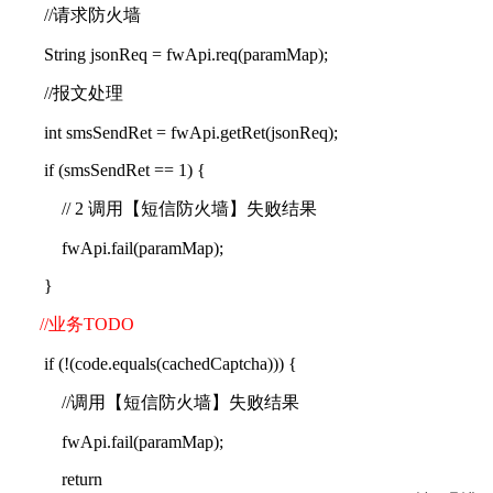
//
请求防火墙
String jsonReq = fwApi.req(paramMap);
//
报文处理
int smsSendRet = fwApi.getRet(jsonReq);
if (smsSendRet == 1) {
// 2
调用【短信防火墙】失败结果
fwApi.fail(paramMap);
}
//
业务
TODO
if (!(code.equals(cachedCaptcha))) {
//
调用【短信防火墙】失败结果
fwApi.fail(paramMap);
return