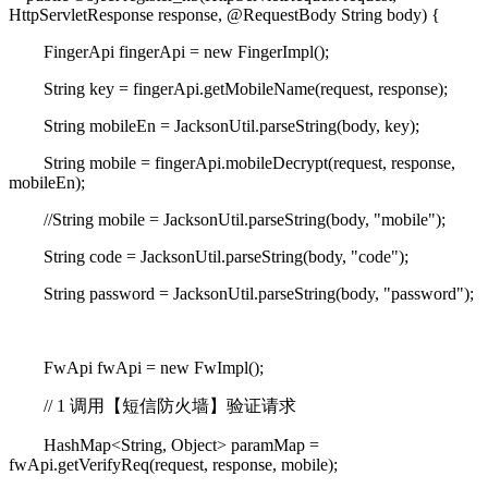
HttpServletResponse response, @RequestBody String body) {
FingerApi fingerApi = new FingerImpl();
String key = fingerApi.getMobileName(request, response);
String mobileEn = JacksonUtil.parseString(body, key);
String mobile = fingerApi.mobileDecrypt(request, response,
mobileEn);
//String mobile = JacksonUtil.parseString(body, "mobile");
String code = JacksonUtil.parseString(body, "code");
String password = JacksonUtil.parseString(body, "password");
FwApi fwApi = new FwImpl();
// 1
调用【短信防火墙】验证请求
HashMap<String, Object> paramMap =
fwApi.getVerifyReq(request, response, mobile);