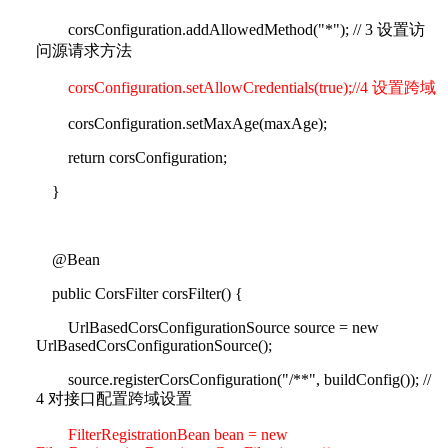
corsConfiguration.addAllowedMethod("*"); // 3
设置访
问源请求方法
corsConfiguration.setAllowCredentials(true);//4
设置跨域
corsConfiguration.setMaxAge(maxAge);
return corsConfiguration;
}
@Bean
public CorsFilter corsFilter() {
UrlBasedCorsConfigurationSource source = new
UrlBasedCorsConfigurationSource();
source.registerCorsConfiguration("/**", buildConfig()); //
4
对接口配置跨域设置
FilterRegistrationBean bean = new