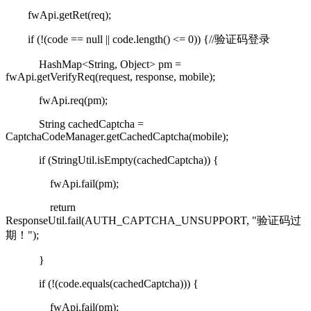
fwApi.getRet(req);
if (!(code == null || code.length() <= 0)) {//
验证码登录
HashMap<String, Object> pm =
fwApi.getVerifyReq(request, response, mobile);
fwApi.req(pm);
String cachedCaptcha =
CaptchaCodeManager.getCachedCaptcha(mobile);
if (StringUtil.isEmpty(cachedCaptcha)) {
fwApi.fail(pm);
return
ResponseUtil.fail(AUTH_CAPTCHA_UNSUPPORT, "
验证码过
期！
");
}
if (!(code.equals(cachedCaptcha))) {
fwApi.fail(pm);