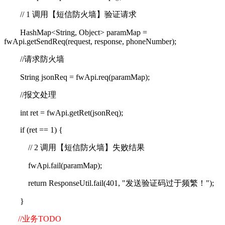
// 1
调用【短信防火墙】验证请求
HashMap<String, Object> paramMap =
fwApi.getSendReq(request, response, phoneNumber);
//
请求防火墙
String jsonReq = fwApi.req(paramMap);
//
报文处理
int ret = fwApi.getRet(jsonReq);
if (ret == 1) {
// 2
调用【短信防火墙】失败结果
fwApi.fail(paramMap);
return ResponseUtil.fail(401, "
发送验证码过于频繁！
");
}
//
业务
TODO