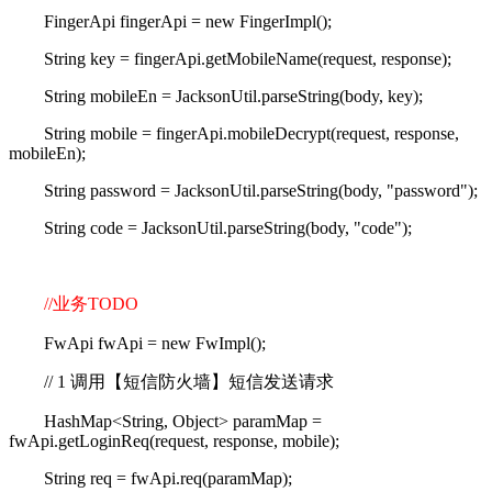
FingerApi fingerApi = new FingerImpl();
String key = fingerApi.getMobileName(request, response);
String mobileEn = JacksonUtil.parseString(body, key);
String mobile = fingerApi.mobileDecrypt(request, response,
mobileEn);
String password = JacksonUtil.parseString(body, "password");
String code = JacksonUtil.parseString(body, "code");
//
业务
TODO
FwApi fwApi = new FwImpl();
// 1
调用【短信防火墙】短信发送请求
HashMap<String, Object> paramMap =
fwApi.getLoginReq(request, response, mobile);
String req = fwApi.req(paramMap);